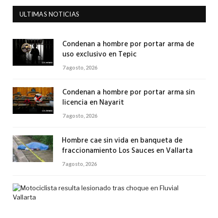
ULTIMAS NOTICIAS
Condenan a hombre por portar arma de
uso exclusivo en Tepic
7 agosto, 2026
Condenan a hombre por portar arma sin
licencia en Nayarit
7 agosto, 2026
Hombre cae sin vida en banqueta de
fraccionamiento Los Sauces en Vallarta
7 agosto, 2026
Mot
res
les