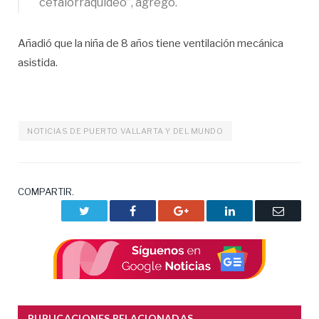
cefalorraquídeo”, agregó.
Añadió que la niña de 8 años tiene ventilación mecánica
asistida.
NOTICIAS DE PUERTO VALLARTA Y DEL MUNDO
COMPARTIR.
Twitter
Facebook
Google+
LinkedIn
Correo
electrón
PUBLICACIONES RELACIONADAS