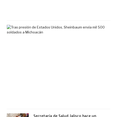
7
agos
2026
Tra
pre
de
Est
Uni
She
env
mil
500
sol
a
Mic
6
agos
2026
Secretaría de Salud Jalisco hace un