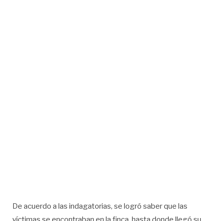
De acuerdo a las indagatorias, se logró saber que las
víctimas se encontraban en la finca hasta donde llegó su