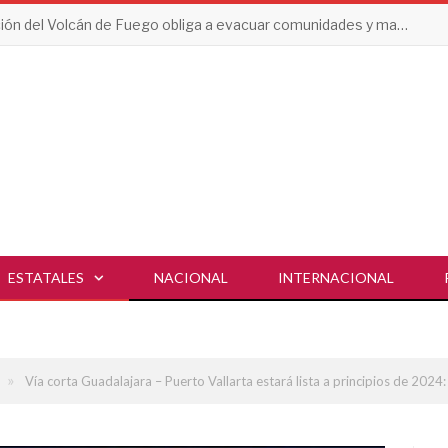
Erupción del Volcán de Fuego obliga a evacuar comunidades y mantiene en alerta a Guatemala
ESTATALES
NACIONAL
INTERNACIONAL
»
Vía corta Guadalajara – Puerto Vallarta estará lista a principios de 2024