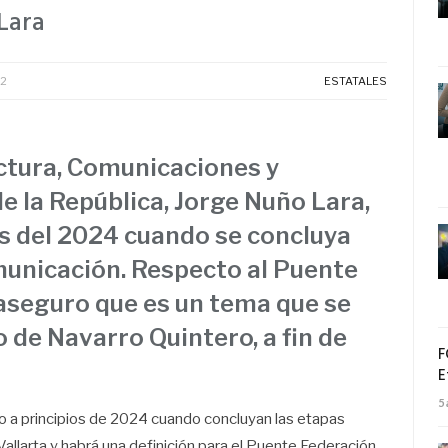
Lara
22
ESTATALES
uctura, Comunicaciones y
e la República, Jorge Nuño Lara,
os del 2024 cuando se concluya
municación. Respecto al Puente
 aseguro que es un tema que se
 de Navarro Quintero, a fin de
F
E
5
3 o a principios de 2024 cuando concluyan las etapas
Vallarta y habrá una definición para el Puente Federación,