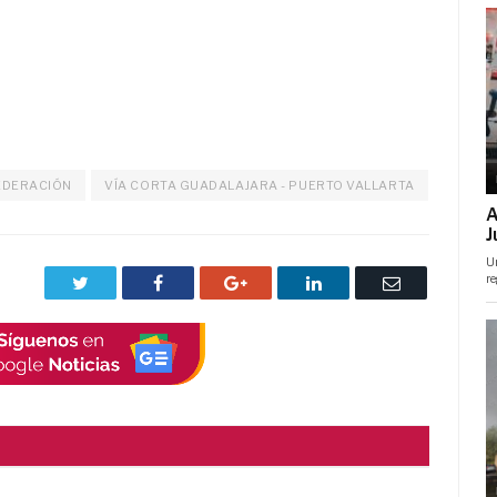
EDERACIÓN
VÍA CORTA GUADALAJARA - PUERTO VALLARTA
Twitter
Facebook
Google+
LinkedIn
Correo
electrónico