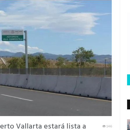
rto Vallarta estará lista a
146