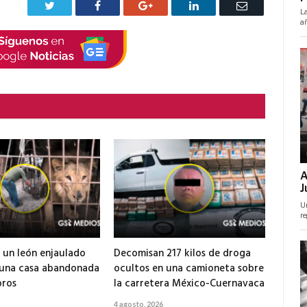
Twitter
Facebook
Google+
LinkedIn
Correo
electrónico
 un león enjaulado
Decomisan 217 kilos de droga
 una casa abandonada
ocultos en una camioneta sobre
ros
la carretera México-Cuernavaca
4 agosto, 2026