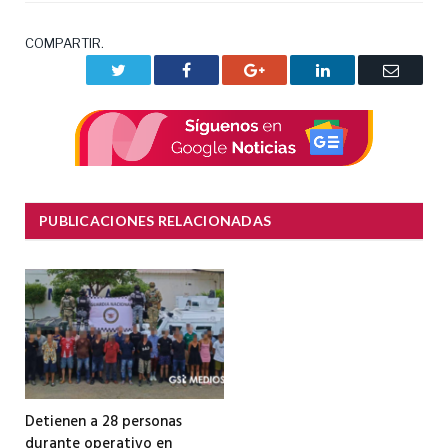
COMPARTIR.
Twitter
Facebook
Google+
LinkedIn
Correo
electrón
PUBLICACIONES RELACIONADAS
Detienen a 28 personas
durante operativo en