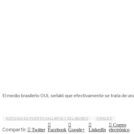
El medio brasileño OUL señaló que efectivamente se trata de una p
NOTICIAS DE PUERTO VALLARTA Y DEL MUNDO
VIRALES
Correo
Compartir.
Twitter
Facebook
Google+
LinkedIn
electrónico