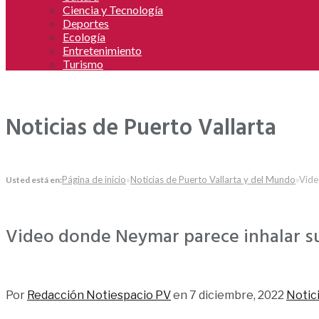
Ciencia y Tecnología
Deportes
Ecología
Entretenimiento
Turismo
Noticias de Puerto Vallarta
Página de inicio
»
Noticias de Puerto Vallarta y del Mundo
»
Vide
Usted está en:
Video donde Neymar parece inhalar s
381
Por
Redacción Notiespacio PV
en
7 diciembre, 2022
Notici