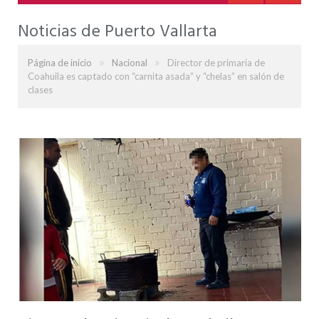
Noticias de Puerto Vallarta
»
»
Página de inicio
Nacional
Director de primaria de
Coahuila es captado con “carnita asada” y “chelas” en salón de
clases