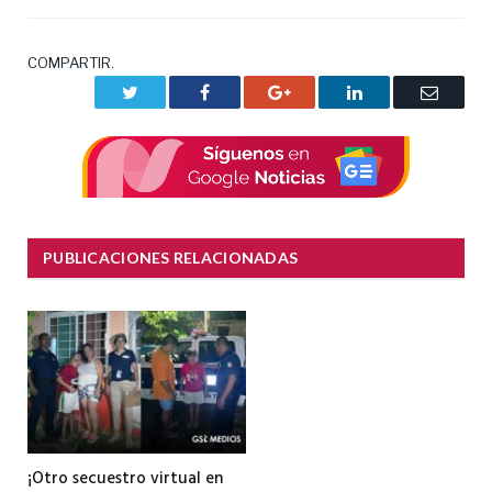
COMPARTIR.
Twitter
Facebook
Google+
LinkedIn
Correo
electrón
PUBLICACIONES RELACIONADAS
¡Otro secuestro virtual en