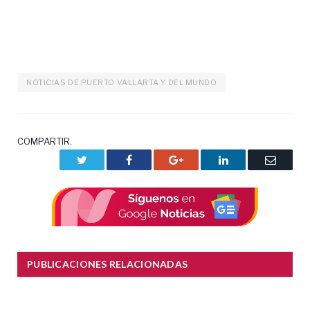
NOTICIAS DE PUERTO VALLARTA Y DEL MUNDO
COMPARTIR.
Twitter
Facebook
Google+
LinkedIn
Correo
electrón
PUBLICACIONES RELACIONADAS