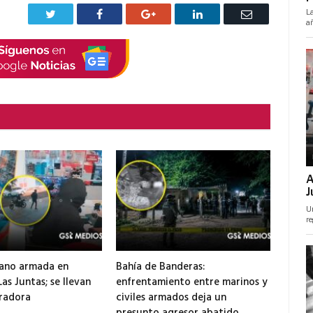
Twitter
Facebook
Google+
LinkedIn
Correo
electrónico
mano armada en
Bahía de Banderas:
as Juntas; se llevan
enfrentamiento entre marinos y
tradora
civiles armados deja un