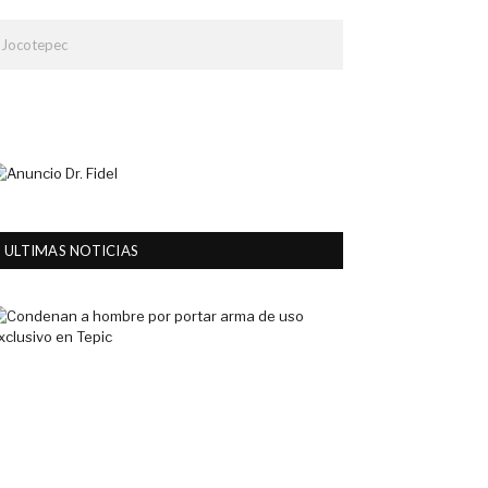
e Jocotepec
ULTIMAS NOTICIAS
Condenan
a
hombre
por
portar
arma
de
uso