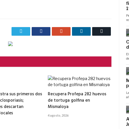
Twitter
Facebook
Google+
LinkedIn
Correo
electrónico
istra sus primeros dos
Recupera Profepa 282 huevos
closporiasis;
de tortuga golfina en
s descartan
Mismaloya
locales
4 agosto, 2026