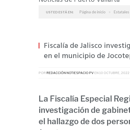
Noticias de Puerto Vallarta
»
Página de inicio
Estatales
USTED ESTÁ EN:
Fiscalía de Jalisco invest
en el municipio de Jocot
POR
REDACCIÓN NOTIESPACIO PV
EN
10 OCTUBRE, 2022
La Fiscalía Especial Regi
investigación de gabine
el hallazgo de dos person