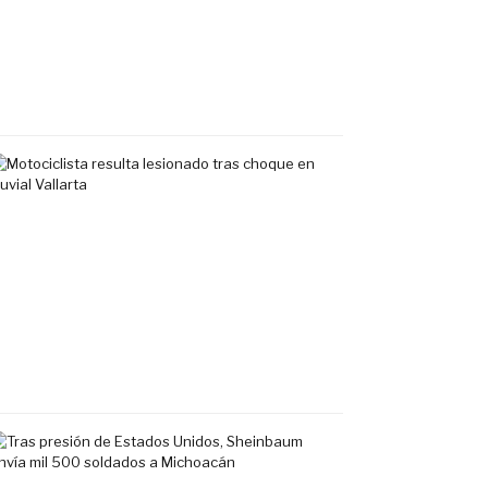
Sauces
en
Vallarta
7
agosto,
2026
Motociclista
resulta
lesionado
tras
choque
en
Fluvial
Vallarta
7
agosto,
2026
Tras
presión