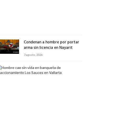
exclusivo
en
Tepic
7
agosto,
2026
Condenan a hombre por portar
arma sin licencia en Nayarit
7 agosto, 2026
Hombre
cae
sin
vida
en
banqueta
de
fraccionamiento
Los