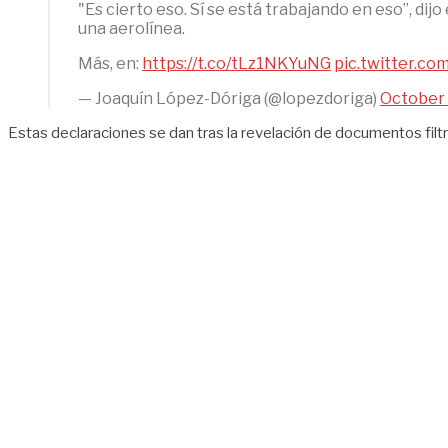
"Es cierto eso. Sí se está trabajando en eso”, d
una aerolínea.
Más, en:
https://t.co/tLz1NKYuNG
pic.twitter.c
— Joaquín López-Dóriga (@lopezdoriga)
October 
Estas declaraciones se dan tras la revelación de documentos fil