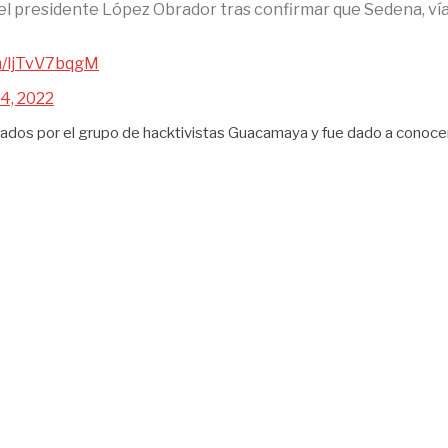
ijo el presidente López Obrador tras confirmar que Sedena, v
om/ljTvV7bqgM
4, 2022
trados por el grupo de hacktivistas Guacamaya y fue dado a conoc