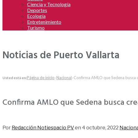
Ciencia y Tecnología
Deportes
Ecología
Entretenimiento
Turismo
Noticias de Puerto Vallarta
Página de inicio
»
Nacional
»
Confirma AMLO que Sedena busca cr
Usted está en:
Confirma AMLO que Sedena busca crea
63
Por
Redacción Notiespacio PV
en
4 octubre, 2022
Naciona