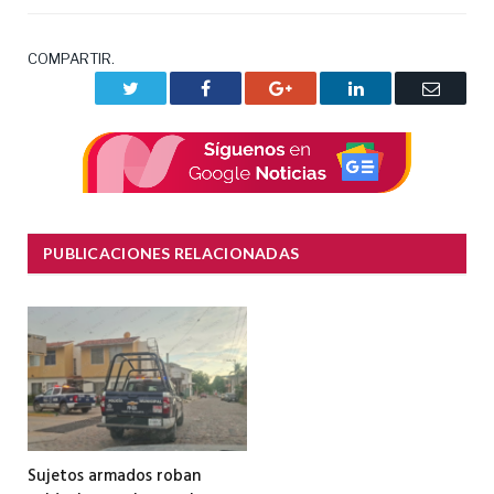
COMPARTIR.
Twitter
Facebook
Google+
LinkedIn
Correo
electrón
PUBLICACIONES RELACIONADAS
Sujetos armados roban