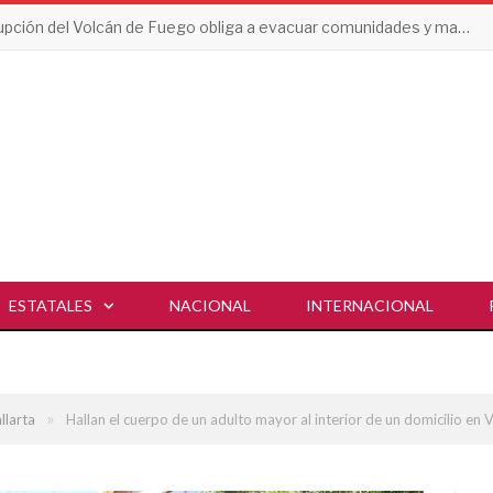
Erupción del Volcán de Fuego obliga a evacuar comunidades y mantiene en alerta a Guatemala
ESTATALES
NACIONAL
INTERNACIONAL
»
llarta
Hallan el cuerpo de un adulto mayor al interior de un domicilio en Vi