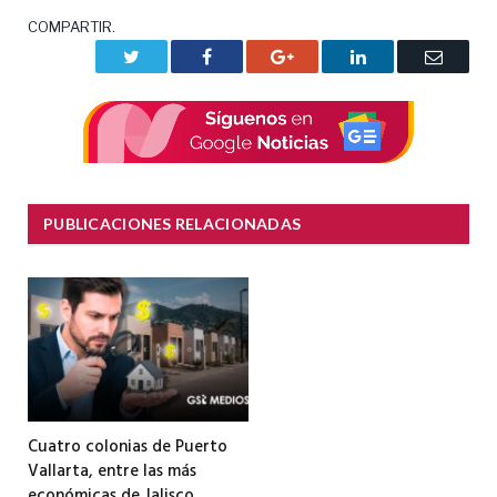
COMPARTIR.
Twitter
Facebook
Google+
LinkedIn
Correo
electrón
PUBLICACIONES RELACIONADAS
Cuatro colonias de Puerto
Vallarta, entre las más
económicas de Jalisco