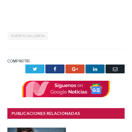
PUERTO VALLARTA
COMPARTIR.
Twitter
Facebook
Google+
LinkedIn
Correo
electrón
PUBLICACIONES RELACIONADAS