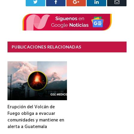
Twitter
Facebook
Google+
LinkedIn
Correo
electrón
PUBLICACIONES RELACIONADAS
Erupción del Volcán de
Fuego obliga a evacuar
comunidades y mantiene en
alerta a Guatemala