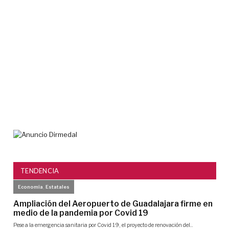
por
por
ar
sin
lic
en
Nay
7
agos
2026
TENDENCIA