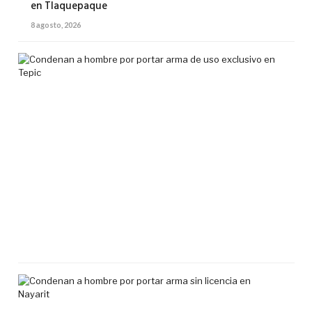
en Tlaquepaque
8 agosto, 2026
Co
a
ho
por
por
ar
de
uso
exc
en
Tep
7
agos
2026
Co
a
ho