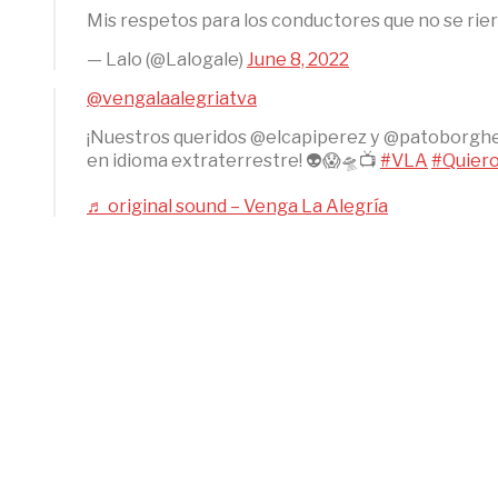
Mis respetos para los conductores que no se rie
— Lalo (@Lalogale)
June 8, 2022
@vengalaalegriatva
¡Nuestros queridos @elcapiperez y @patoborghet
en idioma extraterrestre! 👽😱🛸📺
#VLA
#Quier
♬ original sound – Venga La Alegría