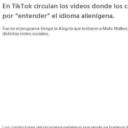
En TikTok circulan los videos donde los c
por “entender” el idioma alienígena.
Fue en el programa
Venga la Alegría
que invitaron a Mafe Walker, 
distintas redes sociales.
Los conductores del programa señalaron que jamás se burlaron de 