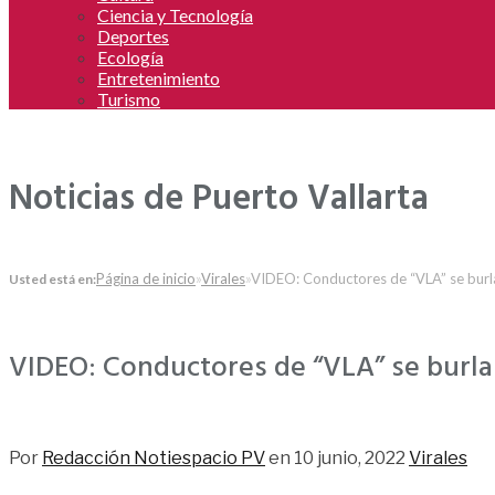
Ciencia y Tecnología
Deportes
Ecología
Entretenimiento
Turismo
Noticias de Puerto Vallarta
Página de inicio
»
Virales
»
VIDEO: Conductores de “VLA” se burla
Usted está en:
VIDEO: Conductores de “VLA” se burlan
1,268
Por
Redacción Notiespacio PV
en
10 junio, 2022
Virales