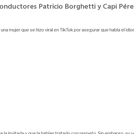
onductores Patricio Borghetti y Capi Pérez
una mujer que se hizo viral en TikTok por asegurar que habla el idiom
la invitada y que la habían tratado con respeto. Sin embargo, su v