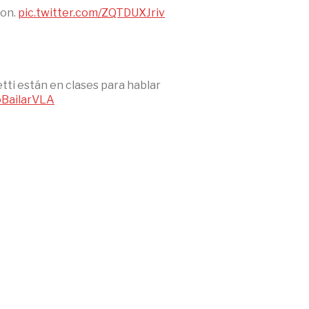
ron.
pic.twitter.com/ZQTDUXJriv
ti están en clases para hablar
oBailarVLA