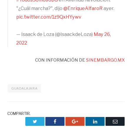
"¿Cuál marcha?", dijo
@EnriqueAlfaroR
ayer.
pic.twitter.com/1z9QxHYywv
— Isaack de Loza (@IsaackdeLoza)
May 26,
2022
CON INFORMACIÓN DE
SINEMBARGO.MX
GUADALAJARA
COMPARTIR.
Twitter
Facebook
Google+
LinkedIn
Correo
electrón