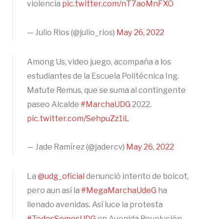
violencia
pic.twitter.com/nT7aoMnFXO
— Julio Rios (@julio_rios)
May 26, 2022
Among Us, video juego, acompaña a los
estudiantes de la Escuela Politécnica Ing.
Matute Remus, que se suma al contingente
paseo Alcalde
#MarchaUDG
2022.
pic.twitter.com/SehpuZz1iL
— Jade Ramírez (@jadercv)
May 26, 2022
La
@udg_oficial
denunció intento de boicot,
pero aun así la
#MegaMarchaUdeG
ha
llenado avenidas. Así luce la protesta
#TodosSomosUDG
en Avenida Revolución.