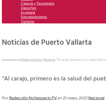
Ciencia y Tecnología
Deportes
Ecología
Entretenimiento
Turismo
Noticias de Puerto Vallarta
Página de inicio
»
Nacional
»
“Al carajo, primero es la salud del 
Usted está en:
“Al carajo, primero es la salud del pu
65
Por
Redacción Notiespacio PV
en
21 mayo, 2022
Nacional