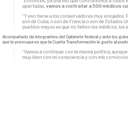
“Entonces, ya una vez que contratemos a todos l
apartadas,
vamos a contratar a 500 médicos c
“Y eso tiene a los conservadores muy enojados.
son de Cuba, o son de Francia o son de Estados U
pueblos mayos es que no falten los médicos, los 
Acompañado de integrantes del Gabinete federal y ante los gober
que le preocupa es que la Cuarta Transformación le guste al pueb
“Vamos a continuar con la misma política, aunque n
muy bien con mi consciencia y con mis conviccion