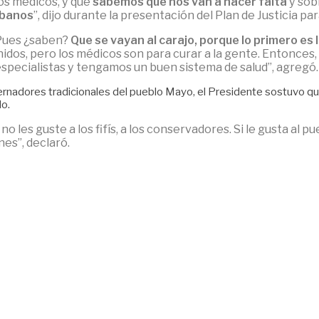
os médicos, y que
sabemos que nos van a hacer falta
y sob
ubanos
”, dijo durante la presentación del Plan de Justicia p
 Pues ¿saben?
Que se vayan al carajo, porque lo primero es l
nidos, pero los médicos son para curar a la gente. Entonce
especialistas y tengamos un buen sistema de salud”, agregó.
nadores tradicionales del pueblo Mayo, el Presidente sostuvo que 
lo.
o les guste a los fifís, a los conservadores. Si le gusta al 
es”, declaró.