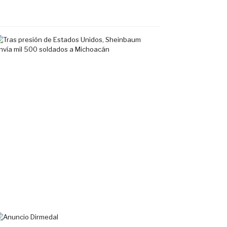
agosto,
2026
Tras
presión
de
Estados
Unidos,
Sheinbaum
envía
mil
500
soldados
a
Michoacán
6
agosto,
2026