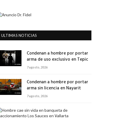
ULTIMAS NOTICIAS
Condenan a hombre por portar
arma de uso exclusivo en Tepic
7 agosto, 2026
Condenan a hombre por portar
arma sin licencia en Nayarit
7 agosto, 2026
Hombre
cae
sin
vida