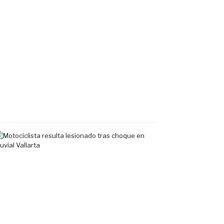
en
banqueta
de
fraccionamiento
Los
Sauces
en
Vallarta
7
agosto,
2026
Motociclista
resulta
lesionado
tras
choque
en
Fluvial
Vallarta
7