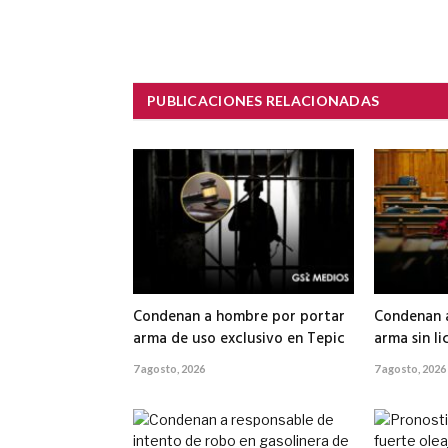
PUBLICACIONES RELACIONADAS
Condenan a hombre por portar
Condenan 
arma de uso exclusivo en Tepic
arma sin li
7 agosto, 2026
7 agosto, 2026