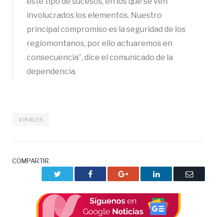
este tipo de sucesos, en los que se ven
involucrados los elementos. Nuestro
principal compromiso es la seguridad de los
regiomontanos, por ello actuaremos en
consecuencia”, dice el comunicado de la
dependencia.
VIRALES
COMPARTIR.
Twitter
Facebook
Google+
LinkedIn
Correo
electrón