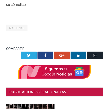
su cómplice.
NACIONAL
COMPARTIR.
Twitter
Facebook
Google+
LinkedIn
Correo
electrón
PUBLICACIONES RELACIONADAS