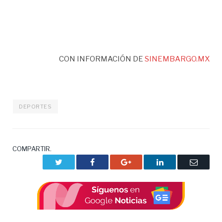
CON INFORMACIÓN DE
SINEMBARGO.MX
DEPORTES
COMPARTIR.
Twitter
Facebook
Google+
LinkedIn
Correo
electrón