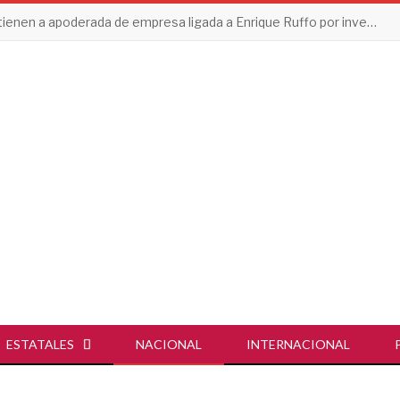
Detienen a apoderada de empresa ligada a Enrique Ruffo por investigación de Huachicol Fiscal
ESTATALES
NACIONAL
INTERNACIONAL