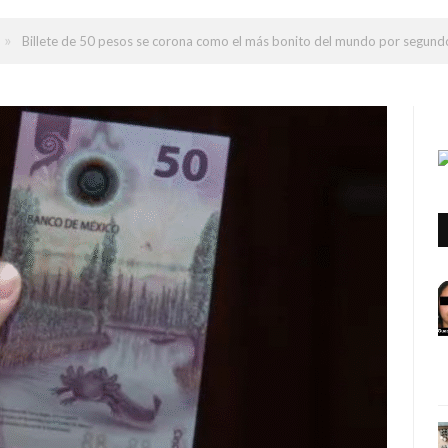
»
Billete de 50 pesos se corona como el más bonito del mundo por segund