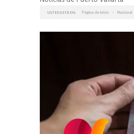
Noticias de Puerto Vallarta
»
Página de inicio
Nacional
USTED ESTÁ EN: