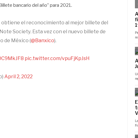
illete bancario del año” para 2021.
btiene el reconocimiento al mejor billete del
Note Society. Esta vez con el nuevo billete de
co de México (
@Banxico
).
3SDC9MkJF8
pic.twitter.com/vpuFjKpJsH
o)
April 2, 2022