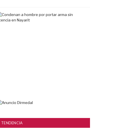
2026
Condenan
a
hombre
por
portar
arma
sin
licencia
en
Nayarit
7
agosto,
2026
TENDENCIA