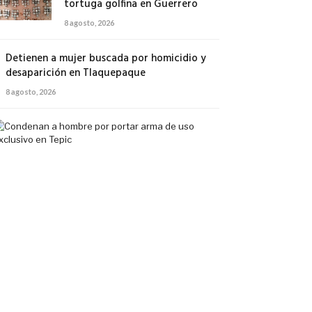
tortuga golfina en Guerrero
8 agosto, 2026
Detienen a mujer buscada por homicidio y
desaparición en Tlaquepaque
8 agosto, 2026
Condenan
a
hombre
por
portar
arma
de
uso
exclusivo
en
Tepic
7
agosto,