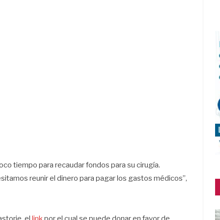
co tiempo para recaudar fondos para su cirugía.
tamos reunir el dinero para pagar los gastos médicos”,
storie, el
link
por el cual se puede donar en favor de