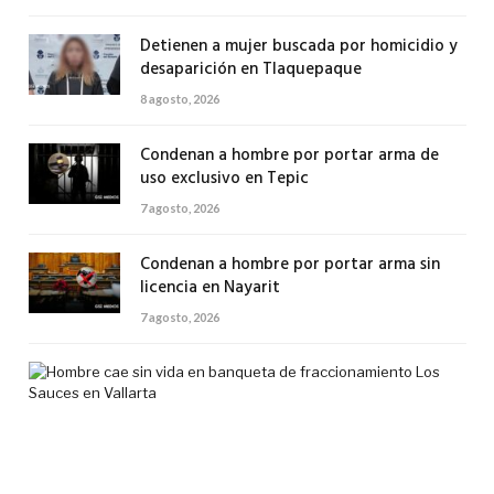
Detienen a mujer buscada por homicidio y
desaparición en Tlaquepaque
8 agosto, 2026
Condenan a hombre por portar arma de
uso exclusivo en Tepic
7 agosto, 2026
Condenan a hombre por portar arma sin
licencia en Nayarit
7 agosto, 2026
Ho
cae
sin
vid
en
ban