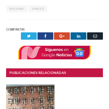
NACIONAL
VIRALES
COMPARTIR.
Twitter
Facebook
Google+
LinkedIn
Correo
electrón
PUBLICACIONES RELACIONADAS