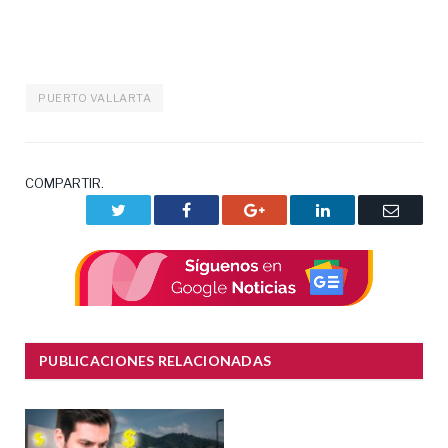
PUERTO VALLARTA
COMPARTIR.
Twitter
Facebook
Google+
LinkedIn
Correo
electrón
PUBLICACIONES RELACIONADAS