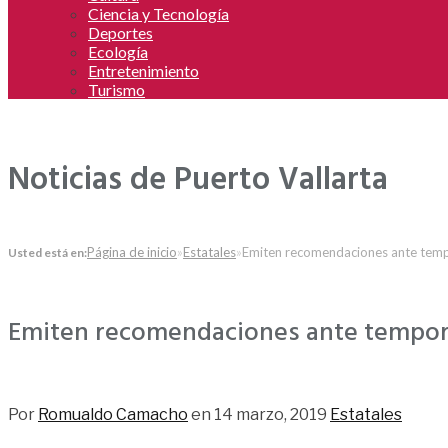
Ciencia y Tecnología
Deportes
Ecología
Entretenimiento
Turismo
Noticias de Puerto Vallarta
Página de inicio
»
Estatales
»
Emiten recomendaciones ante tempo
Usted está en:
Emiten recomendaciones ante temporad
101
Por
Romualdo Camacho
en
14 marzo, 2019
Estatales