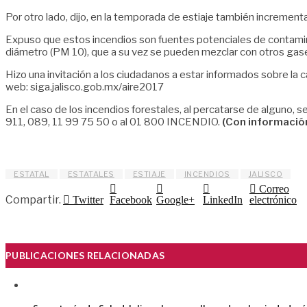
Por otro lado, dijo, en la temporada de estiaje también incrementa
Expuso que estos incendios son fuentes potenciales de contamin
diámetro (PM 10), que a su vez se pueden mezclar con otros gas
Hizo una invitación a los ciudadanos a estar informados sobre la 
web: siga.jalisco.gob.mx/aire2017
En el caso de los incendios forestales, al percatarse de alguno, s
911, 089, 11 99 75 50 o al 01 800 INCENDIO.
(Con informació
ESTATAL
ESTATALES
ESTIAJE
INCENDIOS
JALISCO
Correo
Compartir.
Twitter
Facebook
Google+
LinkedIn
electrónico
PUBLICACIONES RELACIONADAS