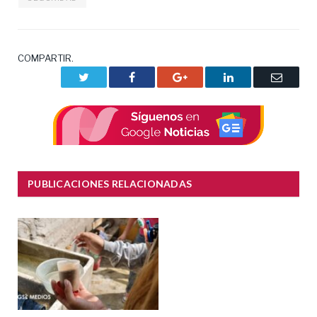
COMPARTIR.
Twitter
Facebook
Google+
LinkedIn
Correo
electrón
PUBLICACIONES RELACIONADAS