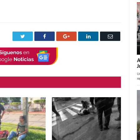
Twitter
Facebook
Google+
LinkedIn
Correo
electrónico