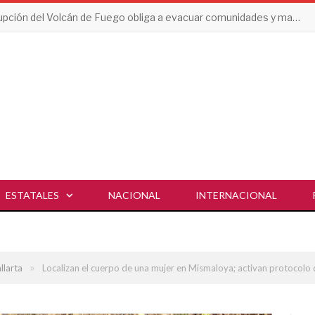
Erupción del Volcán de Fuego obliga a evacuar comunidades y mantiene en alerta a Guatemala
ESTATALES
NACIONAL
INTERNACIONAL
»
llarta
Localizan el cuerpo de una mujer en Mismaloya; activan protocolo 