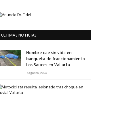
ULTIMAS NOTICIAS
Hombre cae sin vida en
banqueta de fraccionamiento
Los Sauces en Vallarta
7 agosto, 2026
Motociclista
resulta
lesionado
tras
choque
en
Fluvial