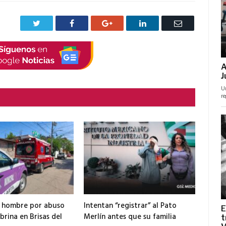
Twitter
Facebook
Google+
LinkedIn
Correo
electrónico
a hombre por abuso
Intentan “registrar” al Pato
brina en Brisas del
Merlín antes que su familia