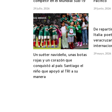
competir en el Mundial Sub-19
Pacífico
29 julio, 2026
29 junio, 2026
De reparti
Italia: poe
veracruzan
internacio
29 mayo, 2026
Un suéter navideño, unas botas
rojas y un corazón que
conquistó al país: Santiago el
niño que apoyó al TRI a su
manera
13 junio, 2026