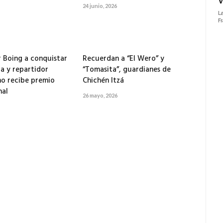
24 junio, 2026
r Boing a conquistar
Recuerdan a “El Wero” y
ta y repartidor
“Tomasita”, guardianes de
o recibe premio
Chichén Itzá
nal
26 mayo, 2026