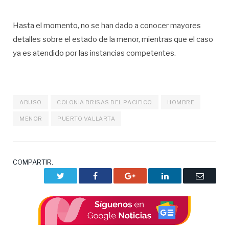
Hasta el momento, no se han dado a conocer mayores
detalles sobre el estado de la menor, mientras que el caso
ya es atendido por las instancias competentes.
ABUSO
COLONIA BRISAS DEL PACIFICO
HOMBRE
MENOR
PUERTO VALLARTA
COMPARTIR.
Twitter
Facebook
Google+
LinkedIn
Correo
electrón