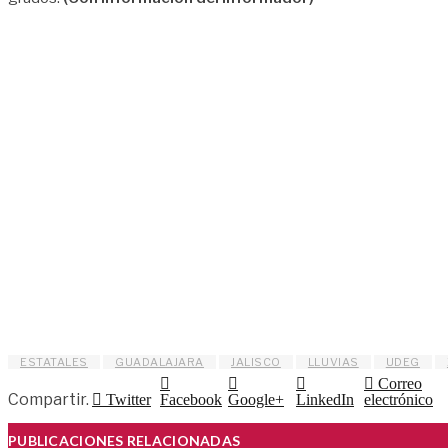
ESTATALES
GUADALAJARA
JALISCO
LLUVIAS
UDEG
Correo
Compartir.
Twitter
Facebook
Google+
LinkedIn
electrónico
PUBLICACIONES RELACIONADAS