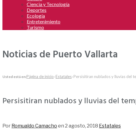
Ciencia y Tecnología
Deportes
Ecología
Entretenimiento
Turismo
Noticias de Puerto Vallarta
Página de inicio
»
Estatales
»
Persisitiran nublados y lluvias del
Usted está en:
Persisitiran nublados y lluvias del t
90
Por
Romualdo Camacho
en
2 agosto, 2018
Estatales