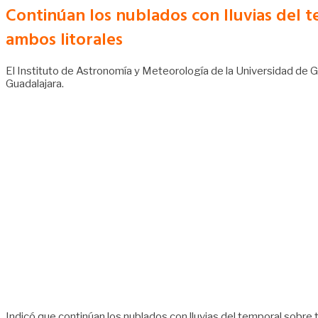
Continúan los nublados con lluvias del t
ambos litorales
El Instituto de Astronomía y Meteorología de la Universidad de 
Guadalajara.
Indicó que continúan los nublados con lluvias del temporal sobre t