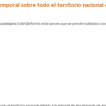
emporal sobre todo el territorio naciona
Guadalajara (UdeG)informó este jueves que se prevén nublados con 
odo el territorio nacional debido a la entrada de aire húmedo de am