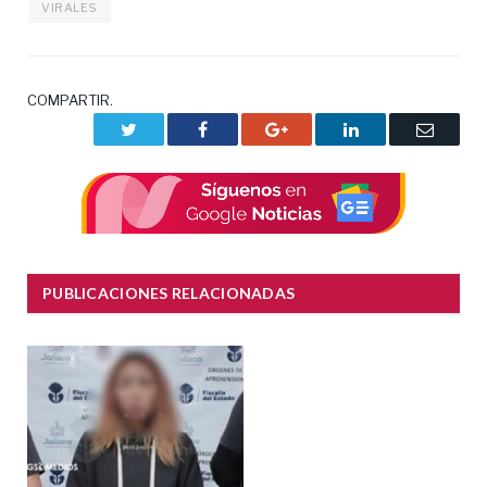
VIRALES
COMPARTIR.
Twitter
Facebook
Google+
LinkedIn
Correo
electrón
PUBLICACIONES RELACIONADAS