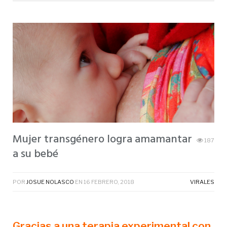
Mujer transgénero logra amamantar
187
a su bebé
POR
JOSUE NOLASCO
EN
16 FEBRERO, 2018
VIRALES
Gracias a una terapia experimental con