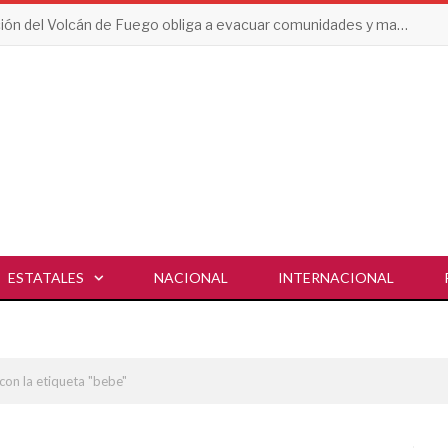
Erupción del Volcán de Fuego obliga a evacuar comunidades y mantiene en alerta a Guatemala
ESTATALES
NACIONAL
INTERNACIONAL
con la etiqueta "bebe"