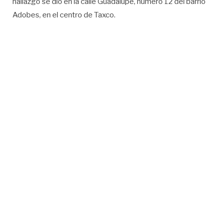
hallazgo se dio en la calle Guadalupe, número 12 del barrio
Adobes, en el centro de Taxco.