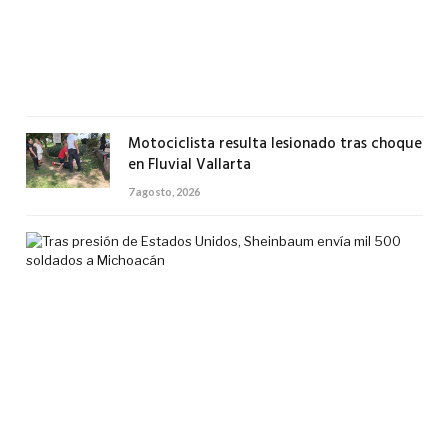
en
Val
7
agos
2026
Motociclista resulta lesionado tras choque
en Fluvial Vallarta
7 agosto, 2026
Tra
pre
de
Est
Uni
She
env
mil
500
sol