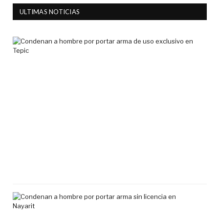
ULTIMAS NOTICIAS
Co
a
ho
por
por
ar
de
uso
exc
en
Tep
7
agos
2026
Co
a
ho