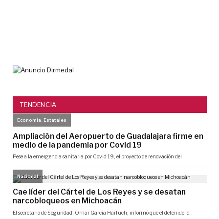
a
Mic
6
agos
2026
TENDENCIA