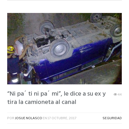
“Ni pa´ ti ni pa´ mi”, le dice a su ex y
44
tira la camioneta al canal
POR
JOSUE NOLASCO
EN
17 OCTUBRE, 2017
SEGURIDAD