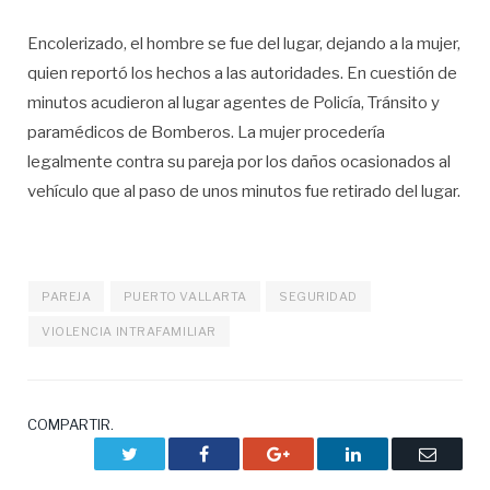
Encolerizado, el hombre se fue del lugar, dejando a la mujer,
quien reportó los hechos a las autoridades. En cuestión de
minutos acudieron al lugar agentes de Policía, Tránsito y
paramédicos de Bomberos. La mujer procedería
legalmente contra su pareja por los daños ocasionados al
vehículo que al paso de unos minutos fue retirado del lugar.
PAREJA
PUERTO VALLARTA
SEGURIDAD
VIOLENCIA INTRAFAMILIAR
COMPARTIR.
Twitter
Facebook
Google+
LinkedIn
Correo
electrón