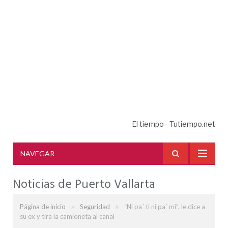
El tiempo - Tutiempo.net
NAVEGAR
Noticias de Puerto Vallarta
»
»
Página de inicio
Seguridad
“Ni pa´ ti ni pa´ mi”, le dice a
su ex y tira la camioneta al canal