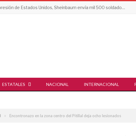
Tras presión de Estados Unidos, Sheinbaum envía mil 500 soldados a Michoacán
ESTATALES
NACIONAL
INTERNACIONAL
»
d
Encontronazo en la zona centro del Pitillal deja ocho lesionados