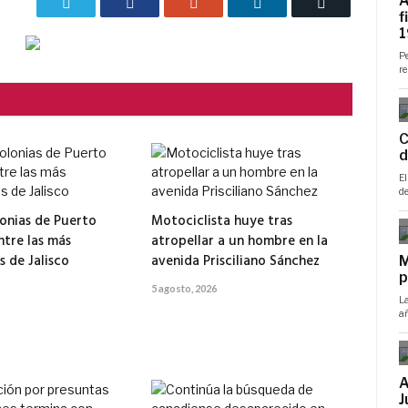
Twitter
Facebook
Google+
LinkedIn
Correo
electrónico
onias de Puerto
Motociclista huye tras
ntre las más
atropellar a un hombre en la
 de Jalisco
avenida Prisciliano Sánchez
5 agosto, 2026