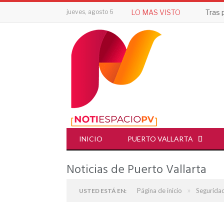
jueves, agosto 6
LO MAS VISTO
INICIO
PUERTO VALLARTA
Noticias de Puerto Vallarta
»
Página de inicio
Segurida
USTED ESTÁ EN: