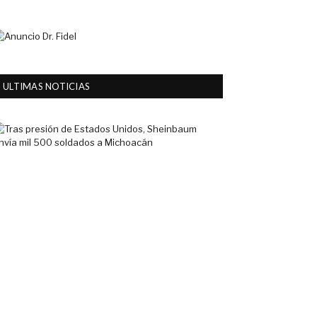
ULTIMAS NOTICIAS
Tras
presión
de
Estados
Unidos,
Sheinbaum
envía
mil
500
soldados
a
Michoacán
6