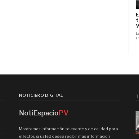
NOTICIERO DIGITAL
T
NotiEspacio
PV
Mostramos información relevante y de calidad para
el lector, si usted desea recibir mas información