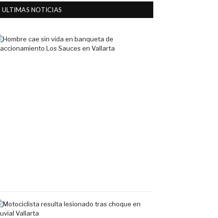
ULTIMAS NOTICIAS
Hombre
cae
sin
vida
en
banqueta
de
fraccionamiento
Los
Sauces
en
Vallarta
7
agosto,
2026
Motociclista
resulta