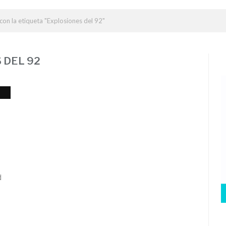
con la etiqueta "Explosiones del 92"
 DEL 92
d