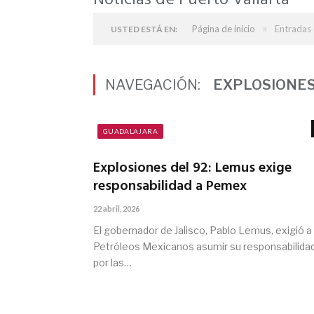
Noticias de Puerto Vallarta
»
Página de inicio
Entradas 
USTED ESTÁ EN:
NAVEGACIÓN:
EXPLOSIONES
GUADALAJARA
Explosiones del 92: Lemus exige
responsabilidad a Pemex
22 abril, 2026
El gobernador de Jalisco, Pablo Lemus, exigió a
Petróleos Mexicanos asumir su responsabilida
por las…