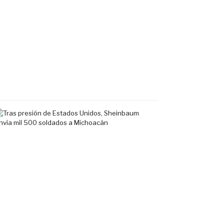
lesionado
tras
choque
en
Fluvial
Vallarta
7
agosto,
2026
Tras
presión
de
Estados
Unidos,
Sheinbaum
envía
mil
500
soldados
a