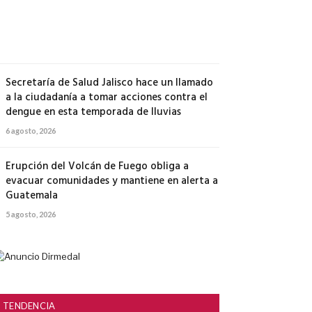
Michoacán
6
agosto,
2026
Secretaría de Salud Jalisco hace un llamado
a la ciudadanía a tomar acciones contra el
dengue en esta temporada de lluvias
6 agosto, 2026
Erupción del Volcán de Fuego obliga a
evacuar comunidades y mantiene en alerta a
Guatemala
5 agosto, 2026
TENDENCIA