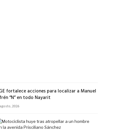
de
Puerto
Vallarta,
entre
las
más
económicas
de
Jalisco
5
agosto,
2026
GE fortalece acciones para localizar a Manuel
frén “N” en todo Nayarit
 agosto, 2026
Motociclista
huye
tras