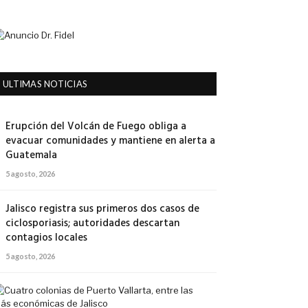
ULTIMAS NOTICIAS
Erupción del Volcán de Fuego obliga a
evacuar comunidades y mantiene en alerta a
Guatemala
5 agosto, 2026
Jalisco registra sus primeros dos casos de
ciclosporiasis; autoridades descartan
contagios locales
5 agosto, 2026
Cuatro
colonias