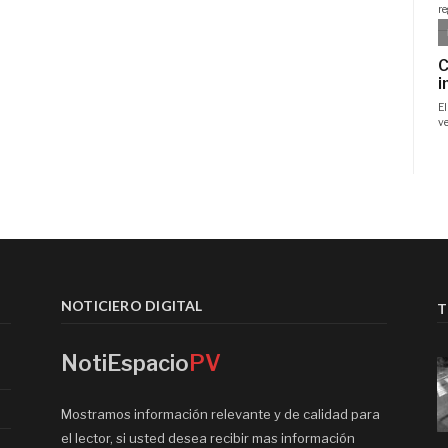
NOTICIERO DIGITAL
T
NotiEspacio
PV
Mostramos información relevante y de calidad para
el lector, si usted desea recibir mas información