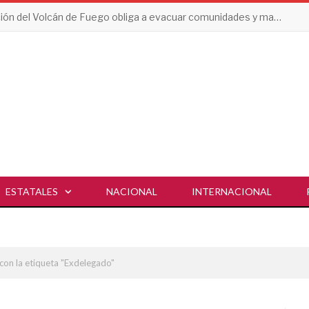
Erupción del Volcán de Fuego obliga a evacuar comunidades y mantiene en alerta a Guatemala
ESTATALES
NACIONAL
INTERNACIONAL
con la etiqueta "Exdelegado"