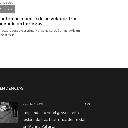
ENDENCIAS
agosto 5, 2026
172
Empleada de hotel gravemente
lesionada tras brutal accidente vial
en Marina Vallarta