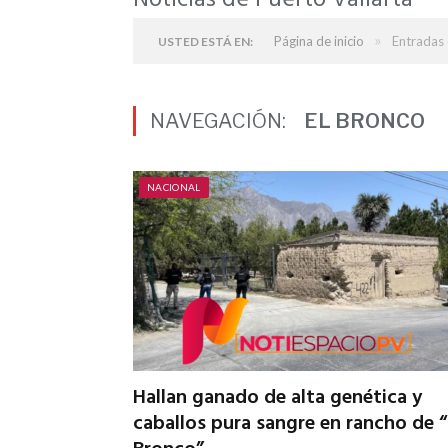
Noticias de Puerto Vallarta
»
Página de inicio
Entradas 
USTED ESTÁ EN:
NAVEGACIÓN:
EL BRONCO
NACIONAL
Hallan ganado de alta genética y
caballos pura sangre en rancho de “