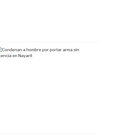
exclusivo
en
Tepic
7
agosto,
2026
Condenan
a
hombre
por
portar
arma
sin
licencia
en
Nayarit
7
agosto,
2026