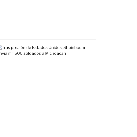
en
Fluvial
Vallarta
7
agosto,
2026
Tras
presión
de
Estados
Unidos,
Sheinbaum
envía
mil
500
soldados
a
Michoacán
6
agosto,
2026