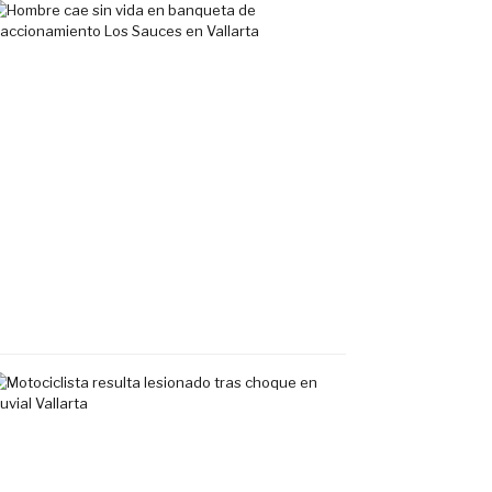
Hombre
cae
sin
vida
en
banqueta
de
fraccionamiento
Los
Sauces
en
Vallarta
7
agosto,
2026
Motociclista
resulta
lesionado
tras
choque