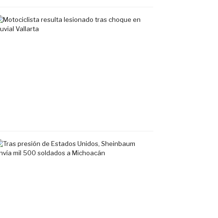
Motociclista
resulta
lesionado
tras
choque
en
Fluvial
Vallarta
7
agosto,
2026
Tras
presión
de
Estados
Unidos,
Sheinbaum
envía
mil