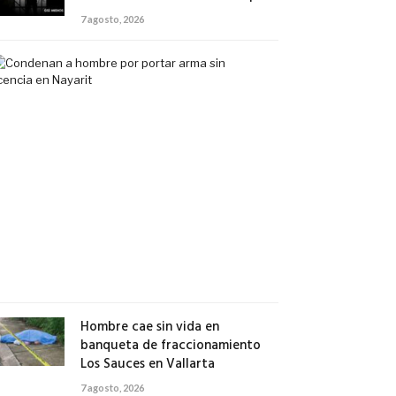
7 agosto, 2026
Condenan
a
hombre
por
portar
arma
sin
licencia
en
Nayarit
7
agosto,
2026
Hombre cae sin vida en
banqueta de fraccionamiento
Los Sauces en Vallarta
7 agosto, 2026