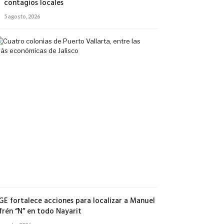
contagios locales
5 agosto, 2026
Cuatro
colonias
de
Puerto
Vallarta,
entre
las
más
económicas
de
Jalisco
5
agosto,
2026
GE fortalece acciones para localizar a Manuel
frén “N” en todo Nayarit