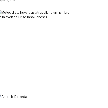
 agosto, 2026
Motociclista
huye
tras
atropellar
a
un
hombre
en
la
avenida
Prisciliano
Sánchez
5
agosto,
2026