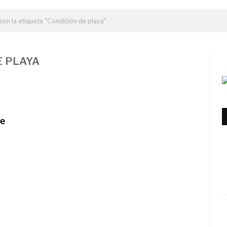
con la etiqueta "Condición de playa"
E PLAYA
de