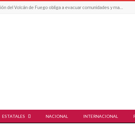
Erupción del Volcán de Fuego obliga a evacuar comunidades y mantiene en alerta a Guatemala
ESTATALES
NACIONAL
INTERNACIONAL