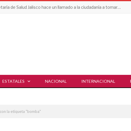
Secretaría de Salud Jalisco hace un llamado a la ciudadanía a tomar acciones contra el dengue en esta temporada de lluvias
ESTATALES
NACIONAL
INTERNACIONAL
con la etiqueta "bomba"