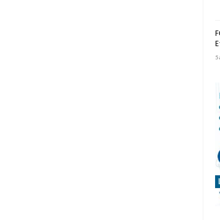
F
E
5