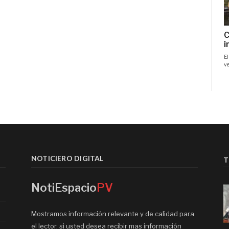
NOTICIERO DIGITAL
T
NotiEspacio
PV
Mostramos información relevante y de calidad para
el lector, si usted desea recibir mas información