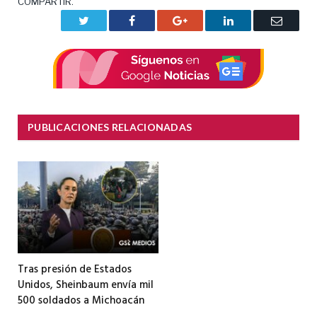
COMPARTIR.
Twitter
Facebook
Google+
LinkedIn
Correo
electrón
PUBLICACIONES RELACIONADAS
Tras presión de Estados
Unidos, Sheinbaum envía mil
500 soldados a Michoacán