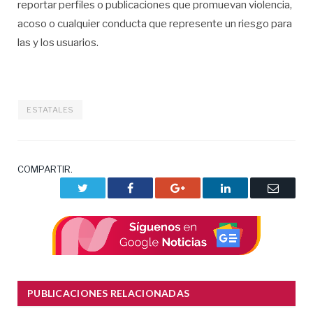
reportar perfiles o publicaciones que promuevan violencia,
acoso o cualquier conducta que represente un riesgo para
las y los usuarios.
ESTATALES
COMPARTIR.
Twitter
Facebook
Google+
LinkedIn
Correo
electrón
PUBLICACIONES RELACIONADAS