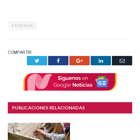
ESTATALES
COMPARTIR.
Twitter
Facebook
Google+
LinkedIn
Correo
electrón
PUBLICACIONES RELACIONADAS