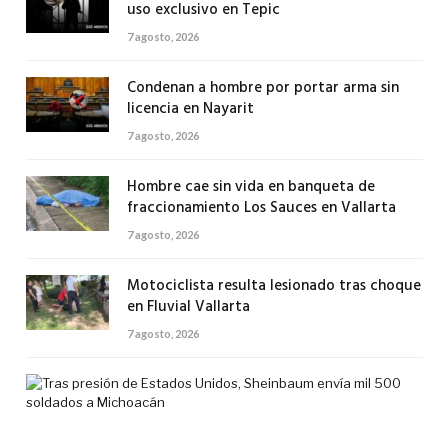
uso exclusivo en Tepic
7 agosto, 2026
Condenan a hombre por portar arma sin
licencia en Nayarit
7 agosto, 2026
Hombre cae sin vida en banqueta de
fraccionamiento Los Sauces en Vallarta
7 agosto, 2026
Motociclista resulta lesionado tras choque
en Fluvial Vallarta
7 agosto, 2026
Tra
pre
de
Est